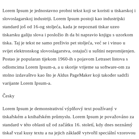
Lorem Ipsum je jednostavno probni tekst koji se koristi u tiskarskoj i
slovoslagarskoj industriji. Lorem Ipsum postoji kao industrijski
standard još od 16-og stoljeća, kada je nepoznati tiskar uzeo
tiskarsku galiju slova i posložio ih da bi napravio knjigu s uzorkom
tiska. Taj je tekst ne samo preživio pet stoljeća, već se i vinuo u
svijet elektronskog slovoslagarstva, ostajući u suštini nepromijenjen.
Postao je popularan tijekom 1960-ih s pojavom Letraset listova s
odlomcima Lorem Ipsum-a, a u skorije vrijeme sa software-om za
stolno izdavaštvo kao što je Aldus PageMaker koji također sadrži
varijante Lorem Ipsum-a.
Česky
Lorem Ipsum je demonstrativní výplňový text používaný v
tiskařském a knihařském průmyslu. Lorem Ipsum je považováno za
standard v této oblasti už od začátku 16. století, kdy dnes neznámý
tiskař vzal kusy textu a na jejich základě vytvořil speciální vzorovou