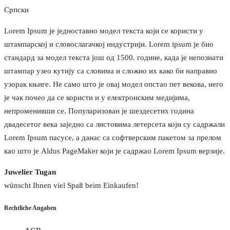
Српски
Lorem Ipsum је једноставно модел текста који се користи у
штампарској и словослагачкој индустрији. Lorem ipsum је био
стандард за модел текста још од 1500. године, када је непознати
штампар узео кутију са словима и сложио их како би направио
узорак књиге. Не само што је овај модел опстао пет векова, него
је чак почео да се користи и у електронским медијима,
непроменивши се. Популаризован је шездесетих година
двадесетог века заједно са листовима летерсета који су садржали
Lorem Ipsum пасусе, а данас са софтверским пакетом за прелом
као што је Aldus PageMaker који је садржао Lorem Ipsum верзије.
Juwelier Tugan
wünscht Ihnen viel Spaß beim Einkaufen!
Rechtliche Angaben