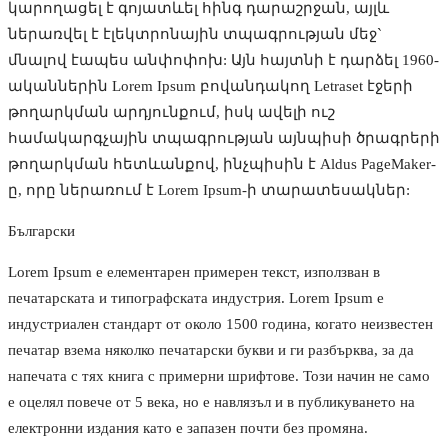
կարողացել է գոյատևել հինգ դարաշրջան, այլև
ներառվել է էլեկտրոնային տպագրության մեջ`
մնալով էապես անփոփոխ: Այն հայտնի է դարձել 1960-
ականներին Lorem Ipsum բովանդակող Letraset էջերի
թողարկման արդյունքում, իսկ ավելի ուշ
համակարգչային տպագրության այնպիսի ծրագրերի
թողարկման հետևանքով, ինչպիսին է Aldus PageMaker-
ը, որը ներառում է Lorem Ipsum-ի տարատեսակներ:
Български
Lorem Ipsum е елементарен примерен текст, използван в
печатарската и типографската индустрия. Lorem Ipsum е
индустриален стандарт от около 1500 година, когато неизвестен
печатар взема няколко печатарски букви и ги разбърква, за да
напечата с тях книга с примерни шрифтове. Този начин не само
е оцелял повече от 5 века, но е навлязъл и в публикуването на
електронни издания като е запазен почти без промяна.