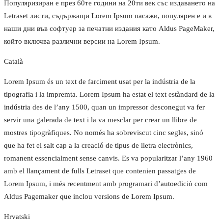
Популяризиран е през 60те години на 20ти век със издаването на
Letraset листи, съдържащи Lorem Ipsum пасажи, популярен е и в
наши дни във софтуер за печатни издания като Aldus PageMaker,
който включва различни версии на Lorem Ipsum.
Català
Lorem Ipsum és un text de farciment usat per la indústria de la
tipografia i la impremta. Lorem Ipsum ha estat el text estàndard de la
indústria des de l’any 1500, quan un impressor desconegut va fer
servir una galerada de text i la va mesclar per crear un llibre de
mostres tipogràfiques. No només ha sobreviscut cinc segles, sinó
que ha fet el salt cap a la creació de tipus de lletra electrònics,
romanent essencialment sense canvis. Es va popularitzar l’any 1960
amb el llançament de fulls Letraset que contenien passatges de
Lorem Ipsum, i més recentment amb programari d’autoedició com
Aldus Pagemaker que inclou versions de Lorem Ipsum.
Hrvatski