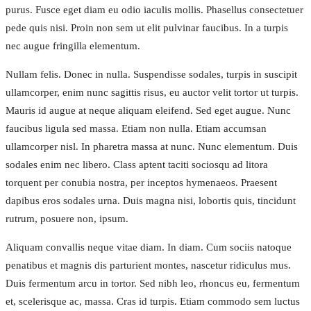
purus. Fusce eget diam eu odio iaculis mollis. Phasellus consectetuer
pede quis nisi. Proin non sem ut elit pulvinar faucibus. In a turpis
nec augue fringilla elementum.
Nullam felis. Donec in nulla. Suspendisse sodales, turpis in suscipit
ullamcorper, enim nunc sagittis risus, eu auctor velit tortor ut turpis.
Mauris id augue at neque aliquam eleifend. Sed eget augue. Nunc
faucibus ligula sed massa. Etiam non nulla. Etiam accumsan
ullamcorper nisl. In pharetra massa at nunc. Nunc elementum. Duis
sodales enim nec libero. Class aptent taciti sociosqu ad litora
torquent per conubia nostra, per inceptos hymenaeos. Praesent
dapibus eros sodales urna. Duis magna nisi, lobortis quis, tincidunt
rutrum, posuere non, ipsum.
Aliquam convallis neque vitae diam. In diam. Cum sociis natoque
penatibus et magnis dis parturient montes, nascetur ridiculus mus.
Duis fermentum arcu in tortor. Sed nibh leo, rhoncus eu, fermentum
et, scelerisque ac, massa. Cras id turpis. Etiam commodo sem luctus