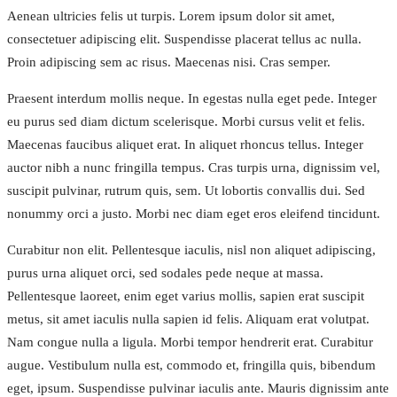
Aenean ultricies felis ut turpis. Lorem ipsum dolor sit amet,
consectetuer adipiscing elit. Suspendisse placerat tellus ac nulla.
Proin adipiscing sem ac risus. Maecenas nisi. Cras semper.
Praesent interdum mollis neque. In egestas nulla eget pede. Integer
eu purus sed diam dictum scelerisque. Morbi cursus velit et felis.
Maecenas faucibus aliquet erat. In aliquet rhoncus tellus. Integer
auctor nibh a nunc fringilla tempus. Cras turpis urna, dignissim vel,
suscipit pulvinar, rutrum quis, sem. Ut lobortis convallis dui. Sed
nonummy orci a justo. Morbi nec diam eget eros eleifend tincidunt.
Curabitur non elit. Pellentesque iaculis, nisl non aliquet adipiscing,
purus urna aliquet orci, sed sodales pede neque at massa.
Pellentesque laoreet, enim eget varius mollis, sapien erat suscipit
metus, sit amet iaculis nulla sapien id felis. Aliquam erat volutpat.
Nam congue nulla a ligula. Morbi tempor hendrerit erat. Curabitur
augue. Vestibulum nulla est, commodo et, fringilla quis, bibendum
eget, ipsum. Suspendisse pulvinar iaculis ante. Mauris dignissim ante