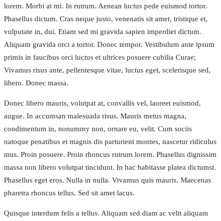
lorem. Morbi at mi. In rutrum. Aenean luctus pede euismod tortor.
Phasellus dictum. Cras neque justo, venenatis sit amet, tristique et,
vulputate in, dui. Etiam sed mi gravida sapien imperdiet dictum.
Aliquam gravida orci a tortor. Donec tempor. Vestibulum ante ipsum
primis in faucibus orci luctus et ultrices posuere cubilia Curae;
Vivamus risus ante, pellentesque vitae, luctus eget, scelerisque sed,
libero. Donec massa.
Donec libero mauris, volutpat at, convallis vel, laoreet euismod,
augue. In accumsan malesuada risus. Mauris metus magna,
condimentum in, nonummy non, ornare eu, velit. Cum sociis
natoque penatibus et magnis dis parturient montes, nascetur ridiculus
mus. Proin posuere. Proin rhoncus rutrum lorem. Phasellus dignissim
massa non libero volutpat tincidunt. In hac habitasse platea dictumst.
Phasellus eget eros. Nulla in nulla. Vivamus quis mauris. Maecenas
pharetra rhoncus tellus. Sed sit amet lacus.
Quisque interdum felis a tellus. Aliquam sed diam ac velit aliquam