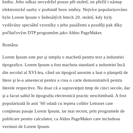
knihu. Jeho odkaz nevydržel pouze pět století, on přežil i nástup
elektronické sazby v podstatě beze změny. Nejvíce popularizováno
bylo Lorem Ipsum v šedesátých letech 20. století, kdy byly
vydávány speciální vzorníky s jeho pasážemi a později pak díky
počítačovým DTP programům jako Aldus PageMaker.
Româna
Lorem Ipsum este pur şi simplu o machetă pentru text a industriei
tipografice. Lorem Ipsum a fost macheta standard a industriei încă
din secolul al XVI-lea, când un tipograf anonim a luat o planşetă de
litere şi le-a amestecat pentru a crea o carte demonstrativă pentru
literele respective. Nu doar că a supravieţuit timp de cinci secole, dar
şi a facut saltul în tipografia electronică practic neschimbată. A fost
popularizată în anii ’60 odată cu ieşirea colilor Letraset care
conţineau pasaje Lorem Ipsum, iar mai recent, prin programele de
publicare pentru calculator, ca Aldus PageMaker care includeau
versiuni de Lorem Ipsum.