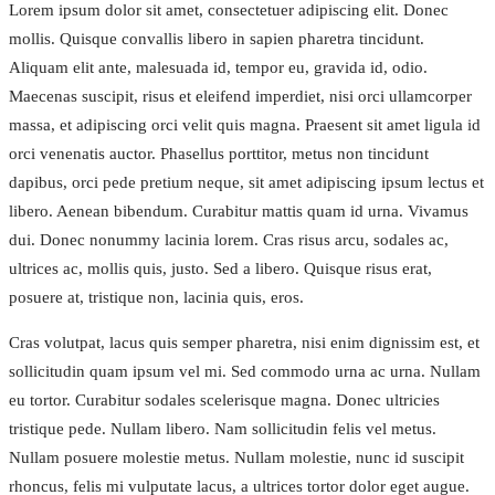
Lorem ipsum dolor sit amet, consectetuer adipiscing elit. Donec
mollis. Quisque convallis libero in sapien pharetra tincidunt.
Aliquam elit ante, malesuada id, tempor eu, gravida id, odio.
Maecenas suscipit, risus et eleifend imperdiet, nisi orci ullamcorper
massa, et adipiscing orci velit quis magna. Praesent sit amet ligula id
orci venenatis auctor. Phasellus porttitor, metus non tincidunt
dapibus, orci pede pretium neque, sit amet adipiscing ipsum lectus et
libero. Aenean bibendum. Curabitur mattis quam id urna. Vivamus
dui. Donec nonummy lacinia lorem. Cras risus arcu, sodales ac,
ultrices ac, mollis quis, justo. Sed a libero. Quisque risus erat,
posuere at, tristique non, lacinia quis, eros.
Cras volutpat, lacus quis semper pharetra, nisi enim dignissim est, et
sollicitudin quam ipsum vel mi. Sed commodo urna ac urna. Nullam
eu tortor. Curabitur sodales scelerisque magna. Donec ultricies
tristique pede. Nullam libero. Nam sollicitudin felis vel metus.
Nullam posuere molestie metus. Nullam molestie, nunc id suscipit
rhoncus, felis mi vulputate lacus, a ultrices tortor dolor eget augue.